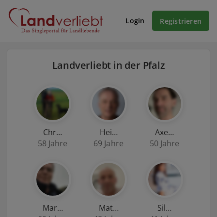
Login
Registrieren
Landverliebt in der Pfalz
Chr…
Hei…
Axe…
58 Jahre
69 Jahre
50 Jahre
Mar…
Mat…
Sil…