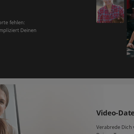
orte fehlen:
ompliziert Deinen
Video-Dat
Verabrede Dich v