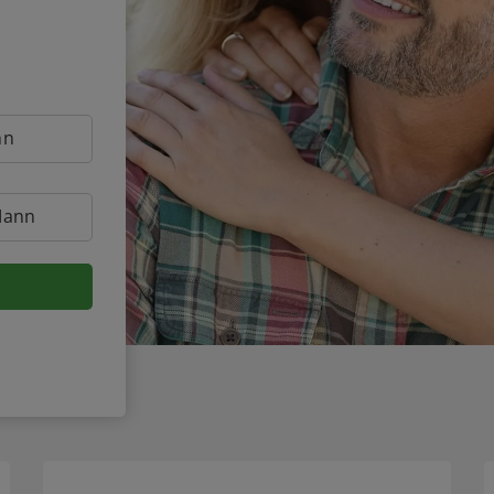
nn
Mann