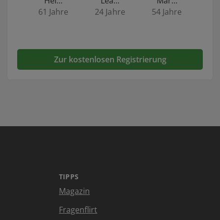
Hei…
Lea…
Mar…
61 Jahre
24 Jahre
54 Jahre
Zur kostenlosen Registrierung
TIPPS
Magazin
Fragenflirt