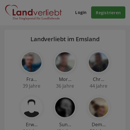
Login
Registrieren
Landverliebt im Emsland
Fra…
Mor…
Chr…
39 Jahre
36 Jahre
44 Jahre
Erw…
Sun…
Dem…